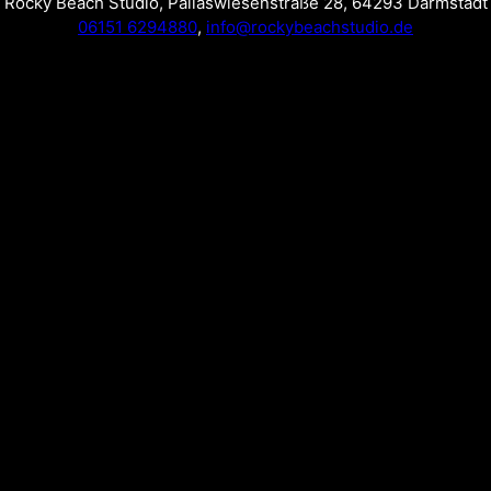
Rocky Beach Studio
,
Pallaswiesenstraße 28
,
64293 Darmstadt
06151 6294880
,
info@rockybeachstudio.de