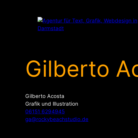
Zum
Inhalt
springen
Gilberto A
Gilberto Acosta
Grafik und Illustration
06151 6294945
ga@rockybeachstudio.de